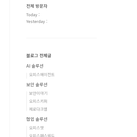
전체 방문자
Today :
Yesterday :
블로그 전체글
AI 솔루션
오피스에이전트
보안 솔루션
보안이야기
오피스키퍼
제로다크웹
협업 솔루션
오피스챗
오피스패스워드