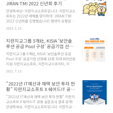
JIRAN TMI 2022 신년회 후기
공급기업으로 선정됐다고 24일 밝혔다. 비대면
서비스 바우처 사업은 중소·벤처기업의 디지털
안녕하세요! 지란지교소프트입니다. 지란지교소
화 촉진 및 비대면 서비스 분야 육성을 위해 정부
프트는 2022년 새해를 맞이하여 ‘JIRAN TMI
에서 지원하는 사업으로, 지란지교소프트는 지난
2022’신년회를 진행했습니다! 펜데믹 상황임에
2020년부터 3년 연속 해당 사업의 공급업체로
도 이번 신년회는 새로운(?) 공간에서 직원들이
선정됐다. 네트워크·보안, 재택근무, 화상회의
2022. 2. 15.
모두 모인다고 하는데요! 그곳은 바로 메타버스
솔루션과 같은 비대면 서비스 활용을 원하는 중
플랫폼인 '게더타운'입니다! 펜데믹도 막을 수 없
소·벤처기업은 지란지교소프트를 통해 사업 신
지란지교그룹 5개社, KISIA ‘보안솔
는 피플팀의 열정이 느껴지는 2022년 신년회! 그
청 후 선정되면..
루션 공급 Pool 구성’ 공급기업 선정
현장을 지금 바로 공개합니다 😊 게더타운에서
돼 16종 최대 800만원 지원
진행한 신년회에서는 대표님들의 신년인사부터
지란지교그룹 5개社, KISIA ‘보안솔루션 공급
각 사업/부서별 2022년 계획까지 확인할 수 있었
Pool 구성’ 공급기업 선정돼 16종 최대 800만원
습니다. 각 사업/부서별 계획은 곧 진행될 OX 퀴
지원 지란지교소프트, 지란지교시큐리티, 지란지
즈 문제로 나오기 때문에 직원들이 열심히 정독
교데이터, 지란지교에스앤씨, 엑소스피어랩스 등
하는 모습을 볼 수 있었는데요! JIRANSOFT 임
2021. 7. 13.
5개사 공급기업 선정 정보유출방지(DLP), 랜섬
직원분들이 이렇게 열정적이었던가요~~?! 여기
웨어대응, 개인정보보호, 취약점분석, 백신 등 보
서 끝나면 우리 피플팀이 아니죠!!😎 특히 이..
"2021년 IT예산과 재택 보안 투자 현
안솔루션 도입 시 최대 800만원 지원 ▲최대
황" 지란지교소프트 X 쉐어드IT 공동
800만원 지원받을 수 있는 지란지교그룹 5사의
설문조사 결과 공개!
보안솔루션 16종(자료=지란지교소프트) 지란지
"2021년 IT예산과 재택 보안 투자 현황" 지란지
교그룹의 지란지교소프트, 지란지교시큐리티, 지
교소프트 X 쉐어드IT 공동 설문조사 결과 공개!
란지교데이터, 지란지교에스앤씨, 엑소스피어랩
안녕하세요. 지란지교소프트입니다. 지란지교소
스 등 5사는 KISIA의 ‘2021 ICT 중소기업 정보
프트와 쉐어드IT는 쉐어드IT 회원 712개 기업을