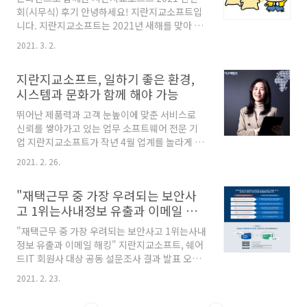
약(MOU)을 체결했다고 25일 밝혔다. 협약식은
회(시무식) 후기 안녕하세요! 지란지교소프트입
서울 대치동 지란지교소프트에서 유일영 지란지
니다. 지란지교소프트는 2021년 새해를 맞아 기
교소프트 영업마케팅그룹장, 알서포트 한상준이
존과는 다른 색다른 방법으로 신년회(시무식)을
사를 비롯해 관계자가 참석한 가운데 진행됐다.
2021. 3. 2.
진행했습니다. 어떻게? 그것은 바로... 온라인으
이번 협약은 비대면 업무 중요성이 커짐에 비해
로!!!!!!! 사회적 거리는 유지하면서 모두 참여할
도입 비용 부담으로 즉각적인 비대면 업무 전환
지란지교소프트, 일하기 좋은 환경,
수 있었던 지란지교소프트 2021 온라인 신년회
이 어려운 중소..
시스템과 문화가 함께 해야 가능
(시무식)! 과연 그 모습은 어땠는지, 지금 바로 공
개합니다 :) 코로나19? 그렇다면 온라인 신년회!!
뛰어난 제품력과 고객 눈높이에 맞춘 서비스로
다 같이 식사? 못하는 대신 선물!! 코로나19로 인
신뢰를 쌓아가고 있는 업무 소프트웨어 전문 기
해 사회적 거리 두기에 동참하는 만큼 모두가 모
업 지란지교소프트가 작년 4월 업계를 놀라게 한
일 수 없는 대신, 2020년을 돌아보고 올해 우리
바 있다. 바로 2012년에 영업팀 대리로 입사한
가 나아가야 할 방향을 공유하고자 준비한 2021
2021. 2. 26.
사원이 8년 만에 대표이사직에 올랐다는 소식을
지란지교소프트 온라인 신년회(시무식)! 이번에
전했기 때문이다. 더군다나 81년생 젊은 여성 대
는 그간 신년회 후 모두 함께하..
"재택근무 중 가장 우려되는 보안사
표라는 부연설명은 신임 대표에 대한 궁금증을
고 1위는사내정보 유출과 이메일 해
더욱 높였다. 화제의 주인공 박승애 대표는 2012
킹"
년 입사 후 전문 분야인 영업 직무에서 좋은 실적
"재택근무 중 가장 우려되는 보안사고 1위는사내
을 내는 것은 물론 마케팅, 기획, 개발, 기술지원
정보 유출과 이메일 해킹" 지란지교소프트, 쉐어
업무까지 아우르며 조직을 성공적으로 이끌었다
드IT 회원사 대상 공동 설문조사 결과 발표 오피
는 평가를 받았다. 그는 대표이사 취임 당시 그동
스키퍼+머드픽스 합친 '재택 근무 보안 프로모
안의 경험을 바탕으로 지란지교소프트의 비즈니
2021. 2. 23.
션'으로 현업 고민 해결 지원 나서 최근 지란지교
스 성공은 물론 조직문화와 인재 육성에 더욱 힘
소프트와 IT 지식 공유 네트워크 쉐어드IT는 코
쓸 것이라는 포부를 밝혔다. "취임 후 1년 동안 회