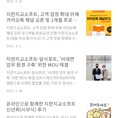
보호 컨설팅 및 보안솔루션 도입 지원사업’의 공
2021. 5. 21.
대상으로 2021년 IT예산과 주요 투자 분야를 알
급기업으로 선정되었다고 13일 밝혔다. 본 지원
려드리고자 공동 설문 조사를 진행했습니다. 과
사업은 신뢰성 있는 보안솔루션 공급 Poo..
지란지교소프트, 고객 접점 확대 위해
연, 2020년과 2021년의 IT예산과 투자 분야는
카카오톡 채널 오픈 및 1개월 프로모
어떻게 달라졌을까요? 또한, 재택근무 시행이 확
션 진행
산됨에 따른 재택 보안 현황은 어떻게 변화하고
지란지교소프트, 고객 접점 확대 위해 카카오톡
있는지 지금 바로 확인하세요! ①설문 대상 제조
채널 오픈 및 1개월 프로모션 진행 지란지교소프
업 41.2% > SI/IT솔루션 유통사 23.3%, 규모
트(대표 박승애,이수근)가 고객 접점 확대와 신속
101~300명 39% 응답 높아 먼저, 응답자의 업종
한 정보 제공을 위해 ‘지란지교소프트’ 카카오톡
으로는 제조업이 가장 많았으며, 그 뒤를 SI/IT솔
2021. 4. 2.
채널을 신규 오픈하고 1개월간 프로모션을 진행
루션 유통사가 이었습니다. 응답자가 속한 회사
한다고 1일 밝혔다. 지란지교소프트는 27년간의
규모의 경우 10..
지란지교소프트-알서포트, '비대면
기술력과 노하우로 ▲정보유출방지(DLP)솔루
업무 환경 구축' 위한 MOU 체결
션 ‘오피스키퍼’ ▲업무용 협업툴 ‘오피스메신저’
▲주 52시간 근태관리 솔루션 ‘오피스밸런스’ ▲
지란지교소프트-알서포트, '비대면 업무 환경 구
기업용 웹에디터 ‘나모에디터’ ▲자녀의 PC 및
축' 위한 MOU 체결 오피스메신저X리모트미팅
스마트폰 사용 시간관리 솔루션 ’엑스키퍼’를 제
결합으로 비대면 협업툴 전문 기업 두 양사의 시
공하고 있다. 이러한 주력 솔루션을 기반으로 고
너지 극대화 비대면 바우처 사업 통해 양사 서비
객 니즈 맞춤 정보를 카카오톡 채널 내 지속해서
2021. 3. 26.
스 복수 신청 시 400만원 지원금 전부 받을 수 있
선보일 예정이다. ‘지란지교소프트’ 카카오톡 채
어 도입 비용 절감 효과도↑ 보안˙협업 솔루션 전
널은 ▲전문 강사의 무료 세미나 정보 ▲지란지
온라인으로 함께한 지란지교소프트
문기업 지란지교소프트(대표 박승애)는 글로벌
교소프트..
신년회(시무식) 후기
비대면·원격 솔루션 전문기업 알서포트(대표 서
형수)와 '비대면 업무 환경 구축'을 위해 업무협
온라인으로 함께한 지란지교소프트 2021 신년