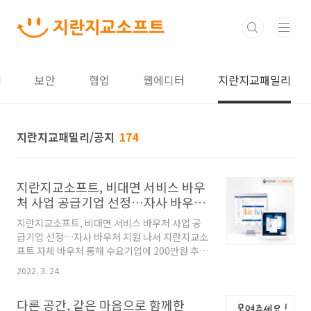
본문 바로가기
I
보안
협업
웹에디터
지란지교패밀리
지란지교패밀리/공지
174
지란지교소프트, 비대면 서비스 바우
처 사업 공급기업 선정…자사 바우처
지원 나서
지란지교소프트, 비대면 서비스 바우처 사업 공
급기업 선정…자사 바우처 지원 나서 지란지교소
프트 자체 바우처 통해 수요기업에 200만원 추가
혜택 제공 기술력 바탕으로 3년 연속 선정...올해
2022. 3. 24.
정보유출방지 솔루션 '오피스키퍼', 기업용 메신
저 '오피스메신저' 공급 지란지교소프트가 중소
다른 공간, 같은 마음으로 함께한
벤처기업부 주관 ‘비대면 서비스 바우처 사업’의