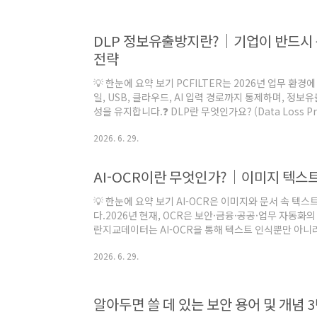
우리 회사의 보안 체계에 뚫려 있을지 모르는 '비정형 
할 수 있는 실전 가이드를 전해드립니다. 📖 비정형 
하면 엑셀 파일이나 고객 관리 시스템(CRM)에 저장..
DLP 정보유출방지란?｜기업이 반드시
전략
💡 한눈에 요약 보기 PCFILTER는 2026년 업무 환경
일, USB, 클라우드, AI 입력 경로까지 통제하며, 정
성을 유지합니다.❓ DLP란 무엇인가요? (Data Loss Prev
Prevention, 정보유출방지)는 기업 내부의 개인정
2026. 6. 29.
사전에 막는 보안 기술입니다.외부 공격을 막는 보안이 아
체를 통제하는 것이 DLP의 핵심입니다.메일 전송, 파일 
행위가 모두 DLP의 관리 대상이 됩니다.⠀⠀🔍 DLP는
AI-OCR이란 무엇인가?｜이미지 텍스트
이터가 어디에 저장돼 있는지..
💡 한눈에 요약 보기 AI-OCR은 이미지와 문서 속 
다.2026년 현재, OCR은 보안·금융·공공·업무 자동화
란지교데이터는 AI-OCR을 통해 텍스트 인식뿐만 아니라
OCR은 이미지 속 텍스트를 얼마나 정확히 읽을까요?20
2026. 6. 29.
보안 솔루션 적용까지 한 번에 정리했습니다.⠀❓ AI-OC
스캔 문서에서 텍스트를 자동으로 추출하는 기술입니다.단
정형 이미지까지 이해하는 AI 기반 OCR로 발전했습니다.
AI-OCR은 크게 2단계 과정을 거쳐 동작합니다.①..
알아두면 쓸 데 있는 보안 용어 및 개념 3