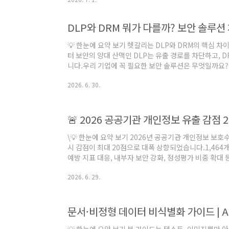
민과 시행착오를 나누고,서로의 경험을 통해 새로운 아이
보안잇에서는 'AI 자동화부터 운영 개선까지, 실무자의
을 함께 나눴습니다.반복 업무를 줄이기 위한 다양한 시
DLP와 DRM 뭐가 다를까? 보안 솔루션
업무를 줄인 사례부터운영 체계를 표준화하며 효율을 높
💡 한눈에 요약 보기 헷갈리는 DLP와 DRM의 핵심 차
터 보안의 양대 산맥인 DLP는 유출 경로를 차단하고, 
니다.우리 기업에 꼭 필요한 보안 솔루션은 무엇일까요?
심 가이드이름은 비슷한데, 뭐가 다른 걸까요?보안 솔루
2026. 6. 30.
듣게 됩니다.“DLP랑 DRM이랑 뭐가 다른가요?”두 솔
술이지만 보호 기준과 통제 방식이 완전히 다릅니다.⠀이번
두 솔루션의 핵심 차이✔️ 실무에서의 적용 방식을 보안
😉⠀⠀🔍 DLP란 무엇인가요?✔ DLP (Data Los..
🚨 2026 공공기관 개인정보 유출 감점 
\💡 한눈에 요약 보기 2026년 공공기관 개인정보 보호
시 감점이 최대 20점으로 대폭 상향되었습니다.1,464
예방 지표 대응, 내부자 보안 강화, 정성평가 비중 확대
립니다. 2026년 공공기관 개인정보 보호수준 평가, 무엇
2026. 6. 29.
보보호위원회가 공공부문의 실질적인 보안 역량을 높이
니다.이제 공공기관은 사고 발생 후의 대응을 넘어, '사전
해야 합니다.단순한 법적 의무 이행 확인을 넘어, 유출 
를 적용하는 것이 이번 개편의 핵심입니다.이에 대응..
문서·비정형 데이터 비식별화 가이드 | A