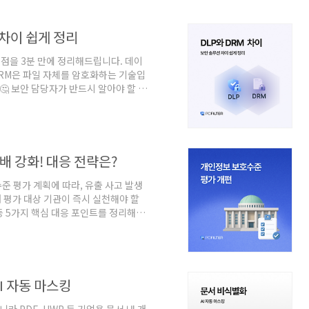
디어를 얻는 자리입니다. 이번 19회
 효율화 이야기'를 주제로다양한 경험
도이번 모임에서는 AI를 활용해 반복
 차이 쉽게 정리
인 경험까지 다양한 이야기..
이점을 3분 만에 정리해드립니다. 데이
DRM은 파일 자체를 암호화하는 기술입
 보안 담당자가 반드시 알아야 할 핵
션을 검토하다 보면 이런 질문을 자주
루션은 모두 데이터를 보호하는 보안 기
 글에서는✔️ DLP와 DRM의 개념✔️
 실무 기준으로 쉽게 정리해봤습니다
2배 강화! 대응 전략은?
수준 평가 계획에 따라, 유출 사고 발생
개 평가 대상 기관이 즉시 실천해야 할
 등 5가지 핵심 대응 포인트를 정리해드
이 달라졌나요?2026년 4월, 개인정
기 위한 새로운 평가 계획을 확정했습
 예방'과 '내부 통제'를 데이터로 증명
사고 및 부실 대응에 대해 엄중한 패널티
I 자동 마스킹