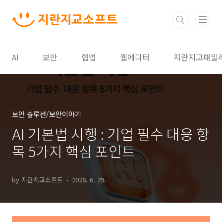
본문 바로가기
AI
보안
협업
웹에디터
지란지교패밀
보안 솔루션/보안이야기
AI 기본법 시행 : 기업 필수 대응 항
목 5가지 핵심 포인트
by 지란지교소프트
2026. 6. 29.