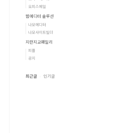
오피스메일
웹에디터 솔루션
나모에디터
나모사이트빌더
지란지교패밀리
피플
공지
최근글
인기글