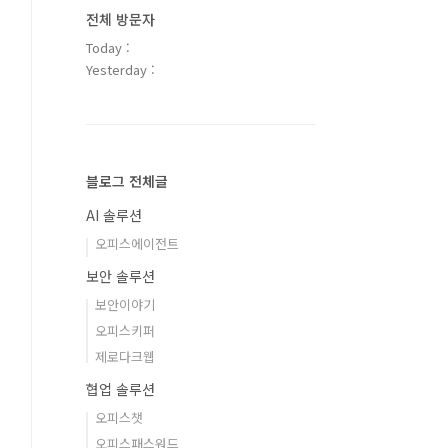
전체 방문자
Today :
Yesterday :
블로그 전체글
AI 솔루션
오피스에이전트
보안 솔루션
보안이야기
오피스키퍼
제로다크웹
협업 솔루션
오피스챗
오피스패스워드