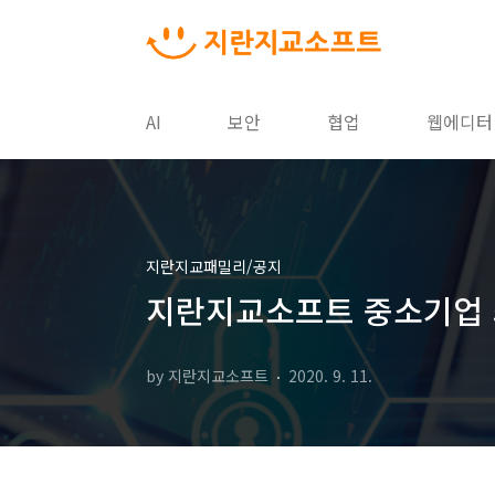
본문 바로가기
AI
보안
협업
웹에디터
지란지교패밀리/공지
지란지교소프트 중소기업 최
by 지란지교소프트
2020. 9. 11.