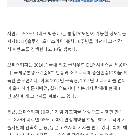
지란지교소프트(대표 박승애)는 통합P
C
보안이 가능한 정보유출
방지(
DLP)
솔루션
‘
오피스키퍼
’
출시
10
주년을 기념해 고객 감
사 이벤트를 진행한다고
10
일 밝혔다.
오피스키퍼는
2010
년 국내 최초 클라우드
DLP
서비스를 제공하
며, 국제공통평가기준(
CC)
인증과
소프트웨어 품질인증(
GS
)
을
획
득한 솔루션이다.
이후
2012
년 구축형,
2015
년 미니서버를 연이
어 출시하며 문서백업,
설치유도서버 기능까지
탑재해
현재
1
만
3
천여 개 고객사를 확보하고 있다.
최근,
오피스키퍼
10주년 기념
기고객을 대상으로
시행
한 만족
도 조사에
따르면
9
6%
고객이 연장계약을 희망,
88%
고객이 기
술지원에 만족하는 등
,
많은
고객사의
지지를
받고 있다.
특히
,
해