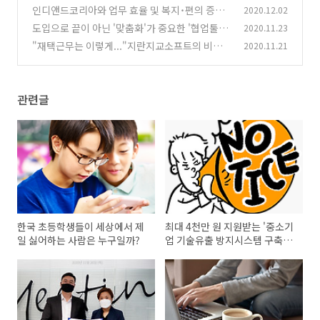
시스템 구축지원 사업' 신청 전 필독!
인디앤드코리아와 업무 효율 및 복지˙편의 증진
2020.12.02
(0)
위한 MOU 체결 - 지란지교소프트 소식
도입으로 끝이 아닌 '맞춤화'가 중요한 '협업툴'
2020.11.23
(1)
"재택근무는 이렇게..."지란지교소프트의 비대
2020.11.21
(0)
면 협업방식 알아보니
(0)
관련글
한국 초등학생들이 세상에서 제
최대 4천만 원 지원받는 '중소기
일 싫어하는 사람은 누구일까?
업 기술유출 방지시스템 구축지
원 사업' 신청 전 필독!