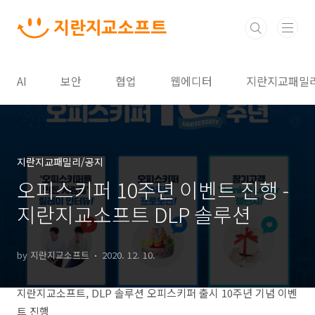
본문 바로가기
AI
보안
협업
웹에디터
지란지교패밀
지란지교패밀리/공지
오피스키퍼 10주년 이벤트 진행 -
지란지교소프트 DLP 솔루션
by 지란지교소프트
2020. 12. 10.
지란지교소프트, DLP 솔루션 오피스키퍼 출시 10주년 기념 이벤
트 진행