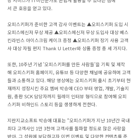
당 서비스가
IT
비전문가도 손쉽게 활용할 수 있다는 점에
서 큰 호응을 얻고 있다.
오피스키퍼가 준비한 고객 감사 이벤트는 ▲오피스키퍼 도입 시
오피스메신저 무상 제공 ▲오피스메신저 무상 도입사 대상 베스
킨라빈스 아이스크림 케이크 증정 ▲오피스키퍼 장기 사용 고객
사 대상
자필 편지
Thank U Letter
와
상품 증정 총 세
가지다.
또한
,
10주년 기념 '오피스키퍼를 만든 사람들'을 기획 및 제작
해 오피스키퍼 홈페이지, 유튜브 등 다양한 채널에 공유하며 고객
들과 소통하고 있다. 해당 영상에는 오피스키퍼 출시 초기부터 현
재까지 성장시킨 주요 멤버 박승애 CEO 부터 영업, 개발, 기술지
원, 총판 SCK 담당자까지
릴레이 인터뷰 형식으로 참여해 오피
스키퍼 비하인드 스토리 등을 생생하게 전한다.
지란지교소프트 박승애 대표는 “오피스키퍼가 지난 10년간 국내
최다 고객사인 1만 3천여 고객사를 돌파할 정도로 많은 사랑을
받아, 그 성원에 보답하고자 이번 이벤트 및 다양한 컨텐츠를 준