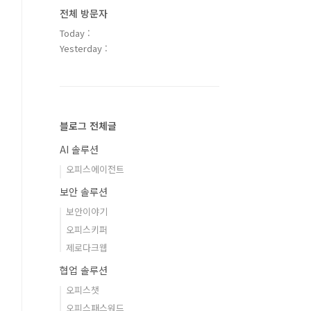
전체 방문자
Today :
Yesterday :
블로그 전체글
AI 솔루션
오피스에이전트
보안 솔루션
보안이야기
오피스키퍼
제로다크웹
협업 솔루션
오피스챗
오피스패스워드