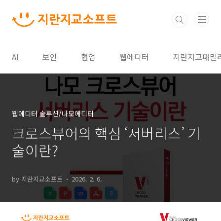
본문 바로가기
AI
보안
협업
웹에디터
지란지교패밀
웹에디터 솔루션/나모에디터
크로스뷰어의 핵심 ‘서버리스’ 기
술이란?
by 지란지교소프트
2026. 2. 6.