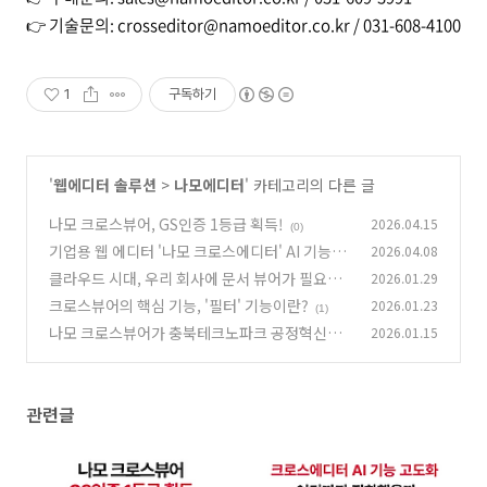
👉 기술문의: crosseditor@namoeditor.co.kr / 031-608-4100
1
구독하기
'
웹에디터 솔루션
>
나모에디터
' 카테고리의 다른 글
나모 크로스뷰어, GS인증 1등급 획득!
2026.04.15
(0)
기업용 웹 에디터 '나모 크로스에디터' AI 기능이
2026.04.08
고도화되었습니다!
클라우드 시대, 우리 회사에 문서 뷰어가 필요한
2026.01.29
(0)
이유
크로스뷰어의 핵심 기능, '필터' 기능이란?
2026.01.23
(3)
(1)
나모 크로스뷰어가 충북테크노파크 공정혁신플
2026.01.15
랫폼에 공급됩니다.
(0)
관련글