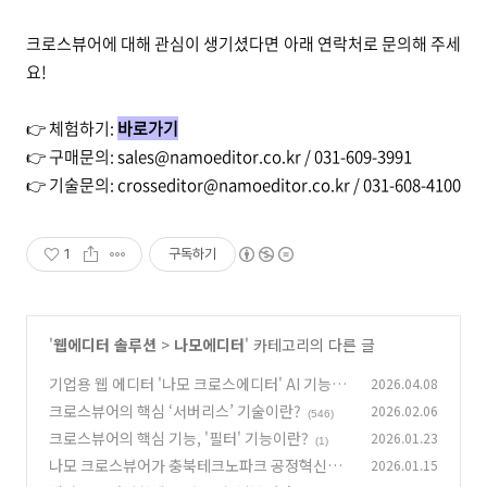
크로스뷰어에 대해 관심이 생기셨다면 아래 연락처로 문의해 주세
요!
👉 체험하기:
바로가기
👉 구매문의: sales@namoeditor.co.kr / 031-609-3991
👉 기술문의: crosseditor@namoeditor.co.kr / 031-608-4100
1
구독하기
'
웹에디터 솔루션
>
나모에디터
' 카테고리의 다른 글
기업용 웹 에디터 '나모 크로스에디터' AI 기능이
2026.04.08
고도화되었습니다!
크로스뷰어의 핵심 ‘서버리스’ 기술이란?
2026.02.06
(0)
(546)
크로스뷰어의 핵심 기능, '필터' 기능이란?
2026.01.23
(1)
나모 크로스뷰어가 충북테크노파크 공정혁신플
2026.01.15