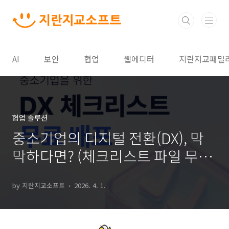
본문 바로가기
AI
보안
협업
웹에디터
지란지교패밀
협업 솔루션
중소기업의 디지털 전환(DX), 막
막하다면? (체크리스트 파일 무료
배포 📑)
by 지란지교소프트
2026. 4. 1.