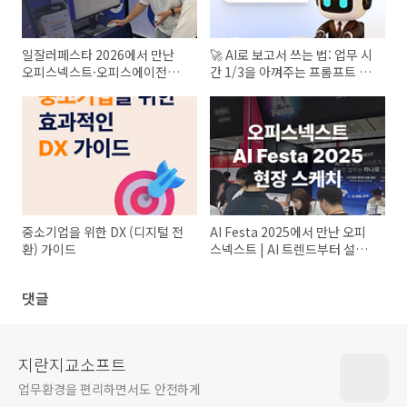
일잘러페스타 2026에서 만난
🚀 AI로 보고서 쓰는 법: 업무 시
오피스넥스트·오피스에이전트·
간 1/3을 아껴주는 프롬프트 템
나모사이트빌더
플릿 5가지
중소기업을 위한 DX (디지털 전
AI Festa 2025에서 만난 오피
환) 가이드
스넥스트 | AI 트렌드부터 설문
결과까지🚀
댓글
지란지교소프트
업무환경을 편리하면서도 안전하게