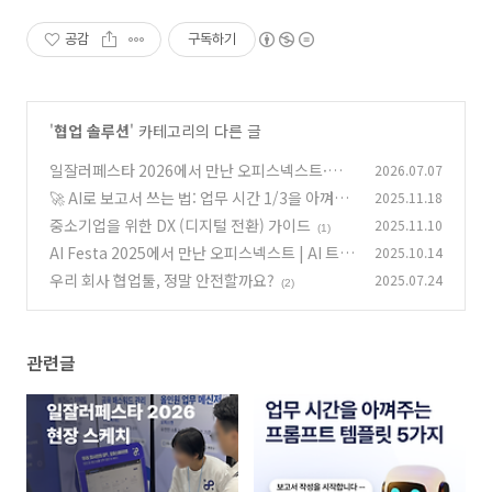
공감
구독하기
'
협업 솔루션
' 카테고리의 다른 글
일잘러페스타 2026에서 만난 오피스넥스트·오
2026.07.07
피스에이전트·나모사이트빌더
🚀 AI로 보고서 쓰는 법: 업무 시간 1/3을 아껴주
2025.11.18
(0)
는 프롬프트 템플릿 5가지
중소기업을 위한 DX (디지털 전환) 가이드
2025.11.10
(2)
(1)
AI Festa 2025에서 만난 오피스넥스트 | AI 트렌
2025.10.14
드부터 설문 결과까지🚀
우리 회사 협업툴, 정말 안전할까요?
2025.07.24
(0)
(2)
관련글