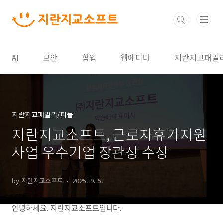
본문 바로가기
AI
보안
협업
웹에디터
지란지교패밀
지란지교패밀리/피플
지란지교소프트, 근로자휴가지원
사업 우수기업 장관상 수상
by 지란지교소프트
2025. 9. 5.
안녕하세요. 지란지교소프트입니다.