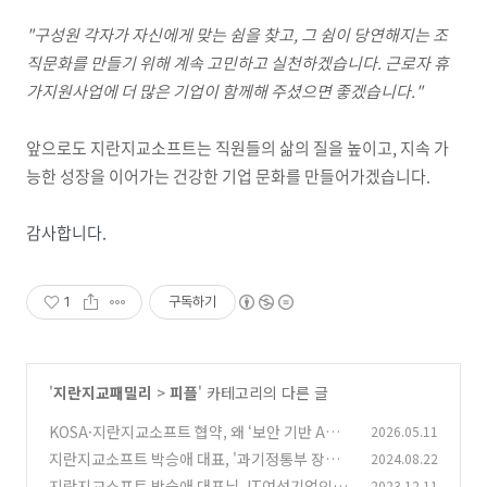
"구성원 각자가 자신에게 맞는 쉼을 찾고, 그 쉼이 당연해지는 조
직문화를 만들기 위해 계속 고민하고 실천하겠습니다. 근로자 휴
가지원사업에 더 많은 기업이 함께해 주셨으면 좋겠습니다."
앞으로도 지란지교소프트는 직원들의 삶의 질을 높이고, 지속 가
능한 성장을 이어가는 건강한 기업 문화를 만들어가겠습니다.
감사합니다.
1
구독하기
'
지란지교패밀리
>
피플
' 카테고리의 다른 글
KOSA·지란지교소프트 협약, 왜 ‘보안 기반 A
2026.05.11
X’가 중요할까
지란지교소프트 박승애 대표, '과기정통부 장관
2024.08.22
(0)
표창' 수상
지란지교소프트 박승애 대표님, IT여성기업인의
2023.12.11
(0)