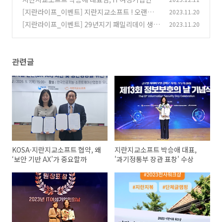
날 '한국인터넷진흥원장 표창' 수상!
[지란라이프_이벤트] 지란지교소프트 ! 오랜만에
2023.11.20
(0)
지지고 볶아보자
[지란라이프_이벤트] 29년지기 패밀리데이 생생
2023.11.20
(1)
후기
(0)
관련글
KOSA·지란지교소프트 협약, 왜
지란지교소프트 박승애 대표,
‘보안 기반 AX’가 중요할까
'과기정통부 장관 표창' 수상