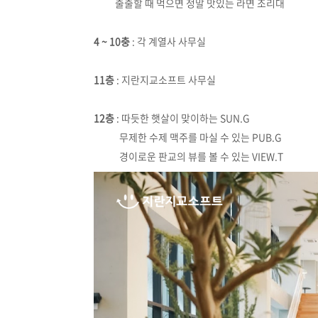
출출할 때 먹으면 정말 맛있는 라면 조리대
4 ~ 10충
: 각 계열사 사무실
11층
: 지란지교소프트 사무실
12층
: 따듯한 햇살이 맞이하는 SUN.G
무제한 수제 맥주를 마실 수 있는 PUB.G
경이로운 판교의 뷰를 볼 수 있는 VIEW.T