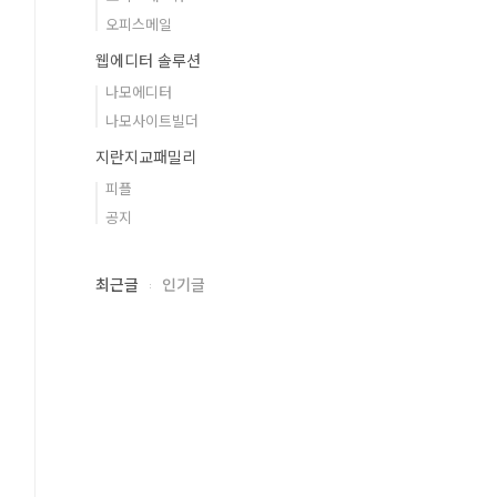
오피스메일
웹에디터 솔루션
나모에디터
나모사이트빌더
지란지교패밀리
피플
공지
최근글
인기글