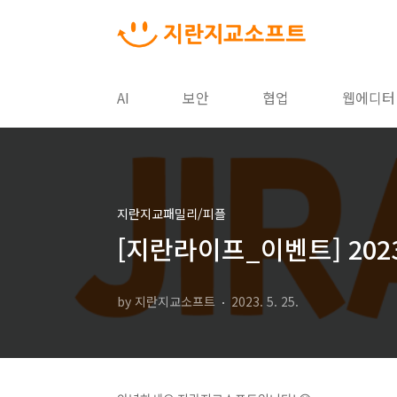
본문 바로가기
AI
보안
협업
웹에디터
지란지교패밀리/피플
[지란라이프_이벤트] 2023
by 지란지교소프트
2023. 5. 25.