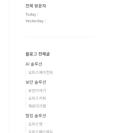
전체 방문자
Today :
Yesterday :
블로그 전체글
AI 솔루션
오피스에이전트
보안 솔루션
보안이야기
오피스키퍼
제로다크웹
협업 솔루션
오피스챗
오피스패스워드