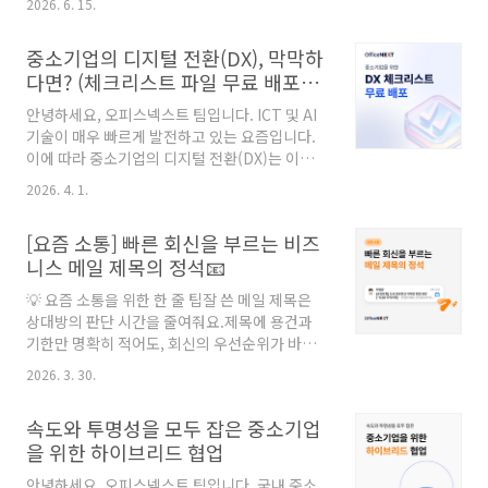
교소프트 부스 현장행사 기간 내내 지란지교소프
2026. 6. 15.
들의 니즈가 매우 크다는 것을 확인할 수 있는데
트 부스는 상담과 시연을 요청하는 분들로 열기
요. 오늘은 오피스패스워드를 더 쉽고 편리하게
가 대단했는데요. 기존 협업툴의 ..
중소기업의 디지털 전환(DX), 막막하
이용할 수 있는 '크롬 익스텐션 출시' 소식을 소개
다면? (체크리스트 파일 무료 배포
해 드리고자 합니다.⚡ 30초면 끝나는 크롬 익스
📑)
텐션 설치 아래 크롬 웹스토어 설치 링크로 접속
안녕하세요, 오피스넥스트 팀입니다. ICT 및 AI
한 후 우측 상단 [Chrome에 추가] 버튼을 클릭
기술이 매우 빠르게 발전하고 있는 요즘입니다.
해 익스텐션을 설치할 수 있습니다. ▶️ 크롬 웹스
이에 따라 중소기업의 디지털 전환(DX)는 이제
토어 설치 링크 바로가기 (클릭)📌 오피스패스워
선택이 아닌 필수로 자리잡고 있는데요.💻 DX
드 크롬 익스텐션은 마이크로소프트 엣지 브라우
2026. 4. 1.
란?DX = Digital + Transformation DX란,
저에서도 설치할 수 있어요. 익스텐션을 설치하
'Digital'과 'Transformation'의 합성어로, 말
면 브라우저 상단바에 오피스패스워드 아이콘을
[요즘 소통] 빠른 회신을 부르는 비즈
그대로 '디지털 전환'을 의미합니다. 다만 DX는
추가할..
니스 메일 제목의 정석📧
단순히 '디지털 기술 도입'을 의미하는 것이 아닌,
디지털 기술과 인프라를 활용해 기업 문화와 업
💡 요즘 소통을 위한 한 줄 팁잘 쓴 메일 제목은
무 환경 전반을 혁신해 나가는 것을 의미합니다.
상대방의 판단 시간을 줄여줘요.제목에 용건과
🤔 중소기업의 디지털 전환(DX), 막막하다면?대
기한만 명확히 적어도, 회신의 우선순위가 바뀔
부분의 업무를 디지털 툴이나 플랫폼을 통해 처
거예요. 출근하자마자 수신함을 가득 채운 메일
리하고 있는 요즘, DX는 기업의 생존을 가르는 필
2026. 3. 30.
리스트를 보면 '이걸 다 언제 확인하지?' 하는 피
수 요소 중 하나입니다. 하지만 대부분의 중소기
로감부터 밀려오죠.특히 제목이 모호한 메일은
업..
속도와 투명성을 모두 잡은 중소기업
내용 파악을 위해 반드시 클릭을 해야만 하는데
을 위한 하이브리드 협업
요.이러한 '불필요한 클릭'이 반복될수록 업무 집
중도는 떨어지고, 정작 중요한 메일은 뒤로 밀릴
안녕하세요, 오피스넥스트 팀입니다. 국내 중소