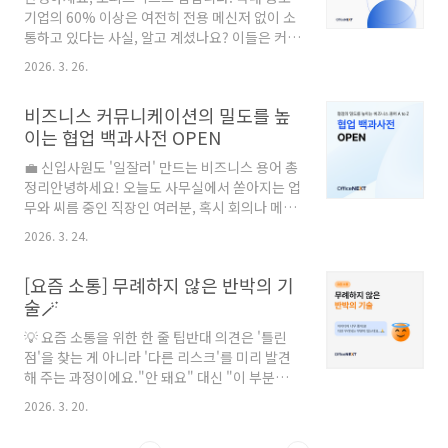
수밖에 없어요.| 현상 스케치: 제목에 용건이 없
기업의 60% 이상은 여전히 전용 메신저 없이 소
으면 읽기가 망설여져요🙈협업툴과 메신저가 일
통하고 있다는 사실, 알고 계셨나요? 이들은 커뮤
상이 된 업무 환경에서, 메일은 이제 공식적인 기
니케이션 시 주로 이메일과 그룹웨어 게시판, 전
록이나 비중 있는 의사결정을 위해 사용돼요.따
2026. 3. 26.
화 등을 활용하는데, 즉각적인 소통이 어렵고 중
라서 제목에 소속이나 인사만 적는 방식은 상대
요한 결정 사항이 유실되는 문제가 발생합니다.
방의 업무 효율을 저해하는 요인이 될 수 있답니
비즈니스 커뮤니케이션의 밀도를 높
비즈니스 커뮤니케이션에서 가장 중요한 '속
다.그래서..
이는 협업 백과사전 OPEN
도'와 '투명성'이라는 두 마리 토끼를 모두 놓치고
있는 셈이죠. 이에 대한 현실적인 해결책으로, 메
💼 신입사원도 '일잘러' 만드는 비즈니스 용어 총
신저와 게시판, 전자결재 시스템을 결합한 하이
정리안녕하세요! 오늘도 사무실에서 쏟아지는 업
브리드 커뮤니케이션 툴이 최적의 대안으로 떠오
무와 씨름 중인 직장인 여러분, 혹시 회의나 메신
르고 있습니다.✔️ 현황과 문제점: 메신저 사용률
저에서 이런 말 듣고 당황하신 적 없나요? "김대
38.5%가 말하는 것 국내 200개 중소기업을 대
2026. 3. 24.
리님, 이 문서 아삽(ASAP)으로 확인해서 회신 주
상으로 한 조사에 따르면, 그룹웨어 사용률은
세요.""이번 분기 KPI 설정은 모두 끝내셨나요?"
58%에 달하는 반면, 메신저나 협업툴 사용률은
[요즘 소통] 무례하지 않은 반박의 기
분명 한국말인데 마치 외계어처럼 들리는 비즈니
38...
술🪄
스 용어들. 정확한 뜻을 몰라 검색창을 몰래 두드
려본 경험, 다들 한 번쯤은 있으실 거예요. 하지만
💡 요즘 소통을 위한 한 줄 팁반대 의견은 '틀린
걱정 마세요. 용어의 의미만 제대로 파악해도 커
점'을 찾는 게 아니라 '다른 리스크'를 미리 발견
뮤니케이션의 밀도가 달라지고, 업무 효율은 수
해 주는 과정이에요."안 돼요" 대신 "이 부분은
직 상승하니까요. 🚀 오늘은 여러분을 독보적인
놓칠까 봐 걱정돼요"라고 주어를 바꿔보세요.
'일잘러'로 만들어 줄 오픈 소식을 가져왔습니다.
2026. 3. 20.
"아... 그건 좀 아닌 것 같은데..." 😅 회의 중에 이
✨📖 협업 백과사전, 무엇이 특별할까요?단순히
런 생각이 머릿속을 스칠 때, 여러분은 어떻게 하
사전적 정의만 나열하는 지루한..