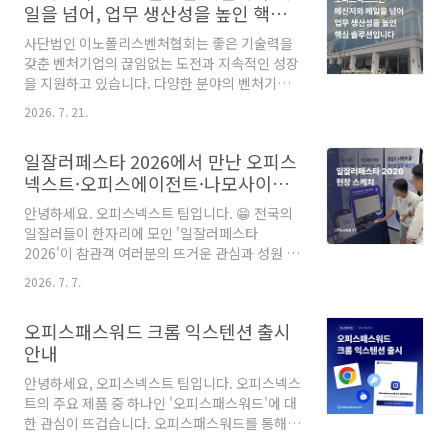
일을 넘어, 업무 생산성을 높인 핵심
문에 계정 보안도 반드시 신경 써서 관리해야 합
솔루션이에요
니다.지난 7월, 오피스넥스트 팀은 직장인 약
사단법인 이노폴리스벤처협회는 좋은 기술력을
100명을 대상으로 업무용 계정 관리 현황에 대해
갖춘 벤처기업의 끊임없는 도전과 지속적인 성장
조사했습니다. 이번 아티클은 조사 결과를 기반
을 지원하고 있습니다. 다양한 분야의 벤처기업
으로 기업 내 업무용 계정 관리 현황과 오피스패
들을 대상으로 지원 프로그램을 기획하고 효과적
스워드로 효과적으로 업무 계정 정보를 관리할
2026. 7. 21.
인 네트워크를 구성해야 하는 만큼, 이노폴리스
수 있는 방법까지 안내해 드릴게요.😶‍🌫️ 10명 중 9
벤처협회에서는 여러 이해관계를 가진 인원들과
명은 업무용 계정 보안 사각 지대에 놓여..
일잘러페스타 2026에서 만난 오피스
효과적으로 소통하는 것이 무엇보다 중요한데요.
넥스트·오피스에이전트·나모사이트
이노폴리스벤처협회는 오피스넥스트의 오피스
빌더
챗, 오피스메일 도입 이후 조직 내·외부로 효율적
안녕하세요. 오피스넥스트 팀입니다. 😁 전국의
인 협업 환경을 다지고, 중요한 업무 자료에 대한
일잘러들이 한자리에 모인 '일잘러페스타
보안까지 강화할 수 있었습니다. 궁극적으로는
2026'이 참관객 여러분의 뜨거운 관심과 성원 속
벤처기업과 스타트업의 기술 혁신을 훨씬 빠르게
에 성공적으로 막을 내렸습니다! 이번 행사에서
지원하는 기반을 다지게 된 이노폴리스벤처협회
2026. 7. 7.
지란지교소프트는 올인원 협업 플랫폼 '오피스넥
의 오피스넥스트 활용 이야기를 만나볼까요?🎤
스트(OfficeNEXT)'와 기업용 AI '오피스에이전
핵심만 빠르게, 미리 보는 오늘의 인터뷰 이노폴
오피스패스워드 크롬 익스텐션 출시
트(OfficeAgent)', 그리고 AI 웹 플랫폼 '나모사
리스벤처협회는 소통 채널 분산으로 ..
안내
이트빌더(NamoSiteBuilder)'까지 총 3개의 제
품을 동시에 선보였습니다. 협업, AI, 그리고 웹
안녕하세요, 오피스넥스트 팀입니다. 오피스넥스
플랫폼까지 수많은 비즈니스 관계자들과 실무자
트의 주요 제품 중 하나인 '오피스패스워드'에 대
들의 발길이 끊이지 않았던 3일간의 뜨거웠던 기
한 관심이 뜨겁습니다. 오피스패스워드를 통해
록을 지금 전해드립니다.📸 한눈에 보는 지란지
업무 계정 정보를 안전하게 지키고자 하는 기업